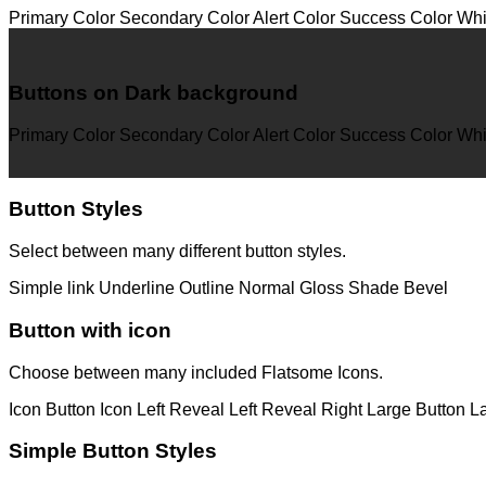
Primary Color
Secondary Color
Alert Color
Success Color
Whi
Buttons on Dark background
Primary Color
Secondary Color
Alert Color
Success Color
Whi
Button Styles
Select between many different button styles.
Simple link
Underline
Outline
Normal
Gloss
Shade
Bevel
Button with icon
Choose between many included Flatsome Icons.
Icon Button
Icon Left
Reveal Left
Reveal Right
Large Button
L
Simple Button Styles