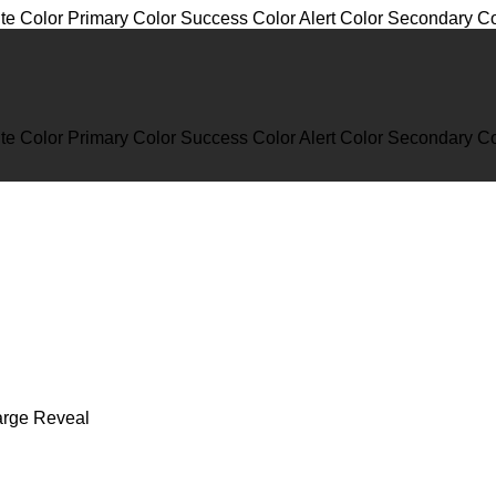
te Color
Primary Color
Success Color
Alert Color
Secondary Co
te Color
Primary Color
Success Color
Alert Color
Secondary Co
arge Reveal