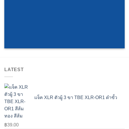
LATEST
แจ็ค XLR ตัวผู้ 3 ขา TBE XLR-OR1 ดำขั้ว
ทอง สีส้ม
฿
39.00