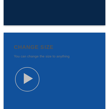
CHANGE SIZE
You can change the size to anything