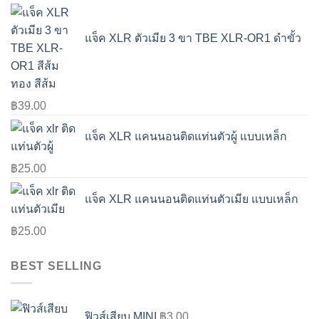
แจ็ค XLR ตัวเมีย 3 ขา TBE XLR-OR1 ดำขั้ว
ทอง สีส้ม
฿
39.00
แจ็ค XLR แคนนอนติดแท่นตัวผู้ แบบเหล็ก
฿
25.00
แจ็ค XLR แคนนอนติดแท่นตัวเมีย แบบเหล็ก
฿
25.00
BEST SELLING
ฟิวส์เสียบ MINI
฿
3.00