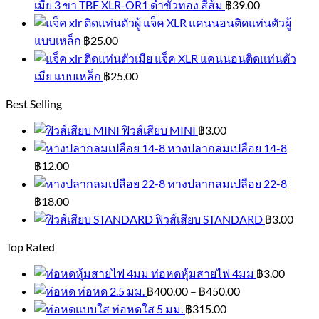
เมีย 3 ขา TBE XLR-OR1 ดำขั้วทอง สีส้ม
฿
39.00
แจ็ค XLR แคนนอนติดแท่นตัวผู้
แบบเหล็ก
฿
25.00
แจ็ค XLR แคนนอนติดแท่นตัว
เมีย แบบเหล็ก
฿
25.00
Best Selling
ฟิวส์เสียบ MINI
฿
3.00
หางปลากลมเปลือย 14-8
฿
12.00
หางปลากลมเปลือย 22-8
฿
18.00
ฟิวส์เสียบ STANDARD
฿
3.00
Top Rated
ท่อหดหุ้มสายไฟ 4มม
฿
3.00
ท่อหด 2.5 มม.
฿
400.00
–
฿
450.00
ท่อหดใส 5 มม.
฿
315.00