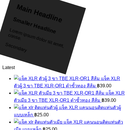
Main Headline
Smaller Headline
L
o
re
m
u
m
d
o
lo
r s
it a
m
e
t,
o
n
s
e
ip
s
c
.
Secondary
Latest
แจ็ค XLR
ตัวผู้ 3 ขา TBE XLR-OR1 ดำขั้วทอง สีส้ม
฿
39.00
แจ็ค XLR
ตัวเมีย 3 ขา TBE XLR-OR1 ดำขั้วทอง สีส้ม
฿
39.00
แจ็ค XLR แคนนอนติดแท่นตัวผู้
แบบเหล็ก
฿
25.00
แจ็ค XLR แคนนอนติดแท่นตัว
เมีย แบบเหล็ก
฿
25.00