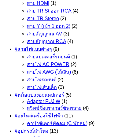
สาย HDMI
(1)
สาย TR St ออก RCA
(4)
สาย TR Stereo
(2)
สาย Y (เข้า 1 ออก 2)
(2)
สายสัญญาณ AV
(3)
สายสัญญาณ RCA
(4)
#สายไฟแบบต่างๆ
(9)
สายแบตเตอรี่รถยนต์
(1)
สายไฟ AC POWER
(2)
สายไฟ AWG (ไส้เงิน)
(6)
สายไฟรถยนต์
(2)
สายไฟเส้นเล็ก
(0)
#หม้อแปลงอะแดปเตอร์
(5)
Adaptor FUJIW
(1)
สวิทช์ชิ่งเพาเวอร์ซัพพลาย
(4)
#อะไหล่เครื่องใช้ไฟฟ้า
(11)
คาปาซิเตอร์พัดลม (C พัดลม)
(9)
#อุปกรณ์ลำโพง
(13)