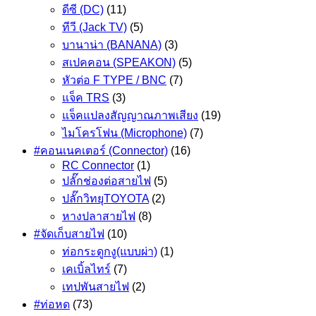
ดีซี (DC)
(11)
ทีวี (Jack TV)
(5)
บานาน่า (BANANA)
(3)
สเปคคอน (SPEAKON)
(5)
หัวต่อ F TYPE / BNC
(7)
แจ็ค TRS
(3)
แจ็คแปลงสัญญาณภาพเสียง
(19)
ไมโครโฟน (Microphone)
(7)
#คอนเนคเตอร์ (Connector)
(16)
RC Connector
(1)
ปลั๊กช่องต่อสายไฟ
(5)
ปลั๊กวิทยุTOYOTA
(2)
หางปลาสายไฟ
(8)
#จัดเก็บสายไฟ
(10)
ท่อกระดูกงู(แบบผ่า)
(1)
เคเบิ้ลไทร์
(7)
เทปพันสายไฟ
(2)
#ท่อหด
(73)