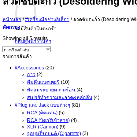
ลวดซับตะกั่ว (Desoldering Wi
หน้าหลัก
/
#เครื่องมือช่างอิเล็กฯ
/
ลวดซับตะกั่ว (Desoldering Wi
คัดกรอง
ไม่มีสินค้าในตะกร้า
Showing all 5 results
กลับสู่หน้าร้านค้า
รายการสินค้า
#Accessories
(20)
กาว
(2)
คีมคีบแบตเตอรี่
(10)
พัดลมระบายความร้อน
(4)
สเปรย์ทำความสะอาด&หล่อลื่น
(4)
#Plug และ Jack แบบต่างๆ
(81)
RCA (ติดแท่น)
(5)
RCA (บัดกรีเข้าสาย)
(4)
XLR (Cannon)
(9)
จุดบุหรี่รถยนต์ (Cigarette)
(3)