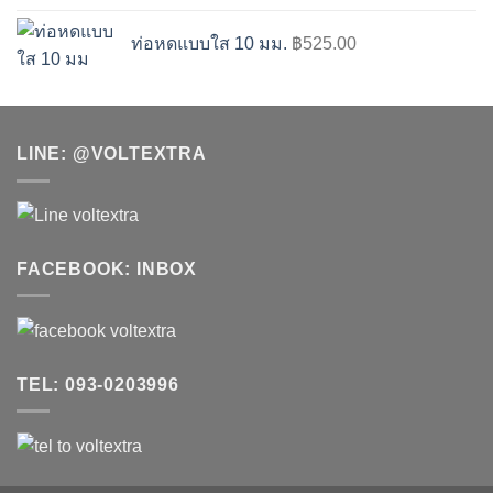
ท่อหดแบบใส 10 มม.
฿
525.00
LINE: @VOLTEXTRA
FACEBOOK: INBOX
TEL: 093-0203996