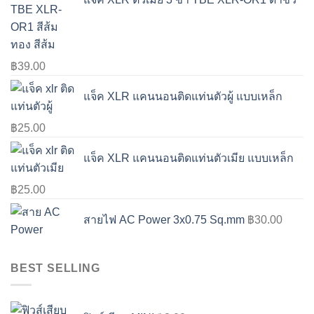
ทอง สีส้ม
฿
39.00
แจ็ค XLR แคนนอนติดแท่นตัวผู้ แบบเหล็ก
฿
25.00
แจ็ค XLR แคนนอนติดแท่นตัวเมีย แบบเหล็ก
฿
25.00
สายไฟ AC Power 3x0.75 Sq.mm
฿
30.00
BEST SELLING