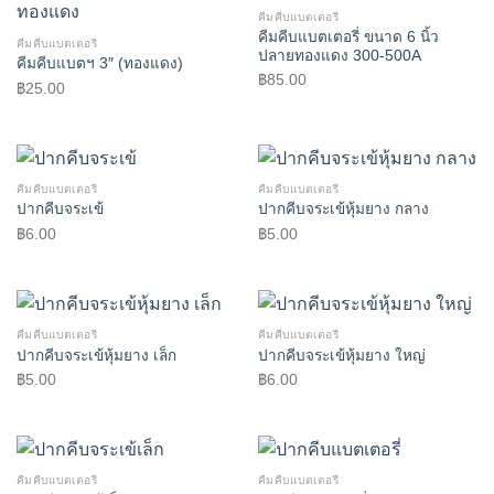
คีมคีบแบตเตอรี่
คีมคีบแบตเตอรี่ ขนาด 6 นิ้ว
คีมคีบแบตเตอรี่
ปลายทองแดง 300-500A
คีมคีบแบตฯ 3″ (ทองแดง)
฿
85.00
฿
25.00
คีมคีบแบตเตอรี่
คีมคีบแบตเตอรี่
ปากคีบจระเข้
ปากคีบจระเข้หุ้มยาง กลาง
฿
6.00
฿
5.00
คีมคีบแบตเตอรี่
คีมคีบแบตเตอรี่
ปากคีบจระเข้หุ้มยาง เล็ก
ปากคีบจระเข้หุ้มยาง ใหญ่
฿
5.00
฿
6.00
คีมคีบแบตเตอรี่
คีมคีบแบตเตอรี่