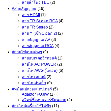
สายลำโพง TBE
(2)
#สายสัญญาณ
(16)
สาย HDMI
(1)
สาย TR St ออก RCA
(4)
สาย TR Stereo
(2)
สาย Y (เข้า 1 ออก 2)
(2)
สายสัญญาณ AV
(3)
สายสัญญาณ RCA
(4)
#สายไฟแบบต่างๆ
(9)
สายแบตเตอรี่รถยนต์
(1)
สายไฟ AC POWER
(2)
สายไฟ AWG (ไส้เงิน)
(6)
สายไฟรถยนต์
(2)
สายไฟเส้นเล็ก
(0)
#หม้อแปลงอะแดปเตอร์
(5)
Adaptor FUJIW
(1)
สวิทช์ชิ่งเพาเวอร์ซัพพลาย
(4)
#อะไหล่เครื่องใช้ไฟฟ้า
(11)