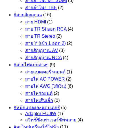
สายลำโพง MITSUMI
(3)
สายลำโพง TBE
(2)
#สายสัญญาณ
(16)
สาย HDMI
(1)
สาย TR St ออก RCA
(4)
สาย TR Stereo
(2)
สาย Y (เข้า 1 ออก 2)
(2)
สายสัญญาณ AV
(3)
สายสัญญาณ RCA
(4)
#สายไฟแบบต่างๆ
(9)
สายแบตเตอรี่รถยนต์
(1)
สายไฟ AC POWER
(2)
สายไฟ AWG (ไส้เงิน)
(6)
สายไฟรถยนต์
(2)
สายไฟเส้นเล็ก
(0)
#หม้อแปลงอะแดปเตอร์
(5)
Adaptor FUJIW
(1)
สวิทช์ชิ่งเพาเวอร์ซัพพลาย
(4)
#อะไหล่เครื่องใช้ไฟฟ้า
(11)