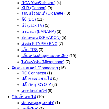
RCA (บัดกรีเข้าสาย)
(4)
XLR (Cannon)
(9)
จุดบุหรี่รถยนต์ (Cigarette)
(3)
ดีซี (DC)
(11)
ทีวี (Jack TV)
(5)
บานาน่า (BANANA)
(3)
สเปคคอน (SPEAKON)
(5)
หัวต่อ F TYPE / BNC
(7)
แจ็ค TRS
(3)
แจ็คแปลงสัญญาณภาพเสียง
(19)
ไมโครโฟน (Microphone)
(7)
#คอนเนคเตอร์ (Connector)
(16)
RC Connector
(1)
ปลั๊กช่องต่อสายไฟ
(5)
ปลั๊กวิทยุTOYOTA
(2)
หางปลาสายไฟ
(8)
#จัดเก็บสายไฟ
(10)
ท่อกระดูกงู(แบบผ่า)
(1)
เคเบิ้ลไทร์
(7)