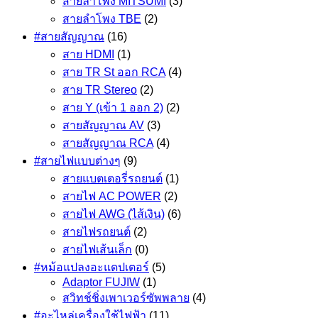
สายลำโพง MITSUMI
(3)
สายลำโพง TBE
(2)
#สายสัญญาณ
(16)
สาย HDMI
(1)
สาย TR St ออก RCA
(4)
สาย TR Stereo
(2)
สาย Y (เข้า 1 ออก 2)
(2)
สายสัญญาณ AV
(3)
สายสัญญาณ RCA
(4)
#สายไฟแบบต่างๆ
(9)
สายแบตเตอรี่รถยนต์
(1)
สายไฟ AC POWER
(2)
สายไฟ AWG (ไส้เงิน)
(6)
สายไฟรถยนต์
(2)
สายไฟเส้นเล็ก
(0)
#หม้อแปลงอะแดปเตอร์
(5)
Adaptor FUJIW
(1)
สวิทช์ชิ่งเพาเวอร์ซัพพลาย
(4)
#อะไหล่เครื่องใช้ไฟฟ้า
(11)