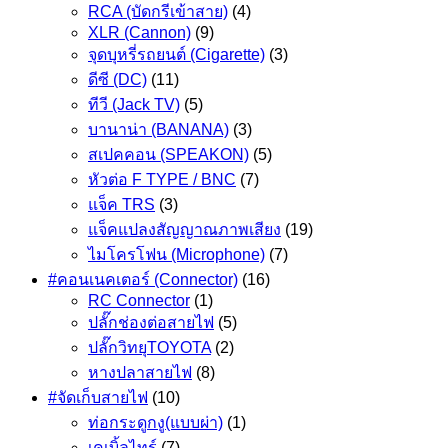
RCA (บัดกรีเข้าสาย)
(4)
XLR (Cannon)
(9)
จุดบุหรี่รถยนต์ (Cigarette)
(3)
ดีซี (DC)
(11)
ทีวี (Jack TV)
(5)
บานาน่า (BANANA)
(3)
สเปคคอน (SPEAKON)
(5)
หัวต่อ F TYPE / BNC
(7)
แจ็ค TRS
(3)
แจ็คแปลงสัญญาณภาพเสียง
(19)
ไมโครโฟน (Microphone)
(7)
#คอนเนคเตอร์ (Connector)
(16)
RC Connector
(1)
ปลั๊กช่องต่อสายไฟ
(5)
ปลั๊กวิทยุTOYOTA
(2)
หางปลาสายไฟ
(8)
#จัดเก็บสายไฟ
(10)
ท่อกระดูกงู(แบบผ่า)
(1)
เคเบิ้ลไทร์
(7)