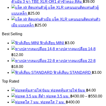
ตัวเมีย 3 ขา TBE XLR-OR1 ดำขั้วทอง สีส้ม
฿
39.00
แจ็ค XLR แคนนอนติดแท่นตัวผู้
แบบเหล็ก
฿
25.00
แจ็ค XLR แคนนอนติดแท่นตัว
เมีย แบบเหล็ก
฿
25.00
Best Selling
ฟิวส์เสียบ MINI
฿
3.00
หางปลากลมเปลือย 14-8
฿
12.00
หางปลากลมเปลือย 22-8
฿
18.00
ฟิวส์เสียบ STANDARD
฿
3.00
Top Rated
ท่อหดหุ้มสายไฟ 6มม
฿
4.00
ท่อหด 3.5 มม.
฿
430.00
–
฿
550.00
ท่อหดใส 7 มม.
฿
400.00