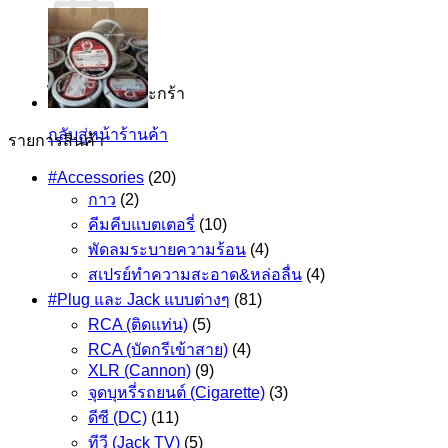
ไม่มีสินค้าในตะกร้า
กลับสู่หน้าร้านค้า
รายการสินค้า
#Accessories
(20)
กาว
(2)
คีมคีบแบตเตอรี่
(10)
พัดลมระบายความร้อน
(4)
สเปรย์ทำความสะอาด&หล่อลื่น
(4)
#Plug และ Jack แบบต่างๆ
(81)
RCA (ติดแท่น)
(5)
RCA (บัดกรีเข้าสาย)
(4)
XLR (Cannon)
(9)
จุดบุหรี่รถยนต์ (Cigarette)
(3)
ดีซี (DC)
(11)
ทีวี (Jack TV)
(5)