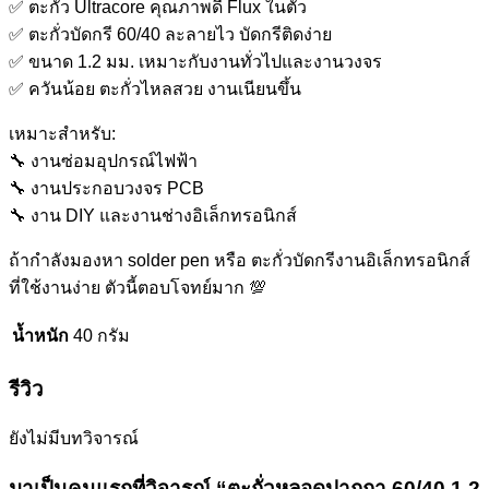
✅ ตะกั่ว Ultracore คุณภาพดี Flux ในตัว
✅ ตะกั่วบัดกรี 60/40 ละลายไว บัดกรีติดง่าย
✅ ขนาด 1.2 มม. เหมาะกับงานทั่วไปและงานวงจร
✅ ควันน้อย ตะกั่วไหลสวย งานเนียนขึ้น
เหมาะสำหรับ:
🔧 งานซ่อมอุปกรณ์ไฟฟ้า
🔧 งานประกอบวงจร PCB
🔧 งาน DIY และงานช่างอิเล็กทรอนิกส์
ถ้ากำลังมองหา solder pen หรือ ตะกั่วบัดกรีงานอิเล็กทรอนิกส์
ที่ใช้งานง่าย ตัวนี้ตอบโจทย์มาก 💯
น้ำหนัก
40 กรัม
รีวิว
ยังไม่มีบทวิจารณ์
มาเป็นคนแรกที่วิจารณ์ “ตะกั่วหลอดปากกา 60/40 1.2