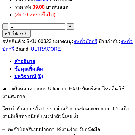
ราคาส่ง
39.00
บาท/หลอด
(ส่ง 10 หลอดขึ้นไป)
จำนวน
หยิบใส่ตะกร้า
ตะกั่ว
รหัสสินค้า:
SKU-00323
หมวดหมู่:
ตะกั่วบัดกรี
ป้ายกำกับ:
ตะกั่ว
หลอด
บัดกรี
Brand:
ULTRACORE
ปากกา
60/40
1.2
คำอธิบาย
มม.
ข้อมูลเพิ่มเติม
ยาว
บทวิจารณ์ (0)
3.2
เมตร
🔥 ตะกั่วหลอดปากกา Ultracore 60/40 บัดกรีง่าย ไหลลื่น ใช้
ชิ้น
งานสะดวก!
ใครกำลังหา ตะกั่วปากกา สำหรับงานซ่อมวงจร งาน DIY หรือ
งานอิเล็กทรอนิกส์ แนะนำตัวนี้เลย 👍
✅ ตะกั่วบัดกรีแบบปากกา ใช้งานง่าย จับถนัดมือ