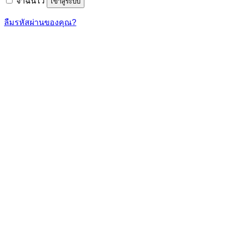
จำฉันไว้
เข้าสู่ระบบ
ลืมรหัสผ่านของคุณ?