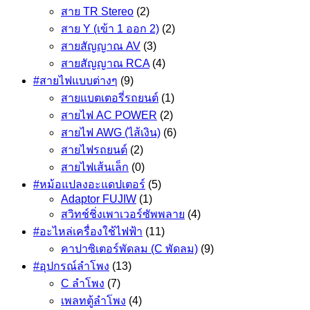
สาย TR Stereo
(2)
สาย Y (เข้า 1 ออก 2)
(2)
สายสัญญาณ AV
(3)
สายสัญญาณ RCA
(4)
#สายไฟแบบต่างๆ
(9)
สายแบตเตอรี่รถยนต์
(1)
สายไฟ AC POWER
(2)
สายไฟ AWG (ไส้เงิน)
(6)
สายไฟรถยนต์
(2)
สายไฟเส้นเล็ก
(0)
#หม้อแปลงอะแดปเตอร์
(5)
Adaptor FUJIW
(1)
สวิทช์ชิ่งเพาเวอร์ซัพพลาย
(4)
#อะไหล่เครื่องใช้ไฟฟ้า
(11)
คาปาซิเตอร์พัดลม (C พัดลม)
(9)
#อุปกรณ์ลำโพง
(13)
C ลำโพง
(7)
เพลทตู้ลำโพง
(4)