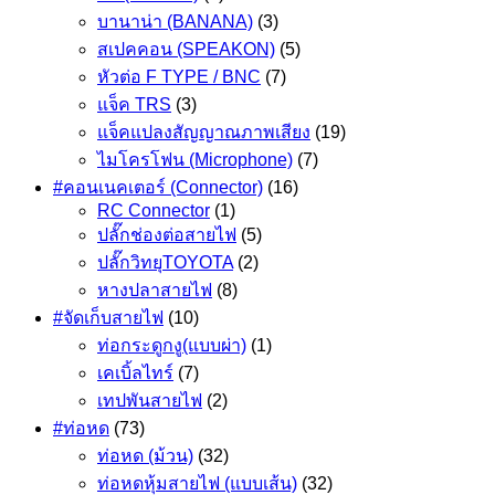
บานาน่า (BANANA)
(3)
สเปคคอน (SPEAKON)
(5)
หัวต่อ F TYPE / BNC
(7)
แจ็ค TRS
(3)
แจ็คแปลงสัญญาณภาพเสียง
(19)
ไมโครโฟน (Microphone)
(7)
#คอนเนคเตอร์ (Connector)
(16)
RC Connector
(1)
ปลั๊กช่องต่อสายไฟ
(5)
ปลั๊กวิทยุTOYOTA
(2)
หางปลาสายไฟ
(8)
#จัดเก็บสายไฟ
(10)
ท่อกระดูกงู(แบบผ่า)
(1)
เคเบิ้ลไทร์
(7)
เทปพันสายไฟ
(2)
#ท่อหด
(73)
ท่อหด (ม้วน)
(32)
ท่อหดหุ้มสายไฟ (แบบเส้น)
(32)