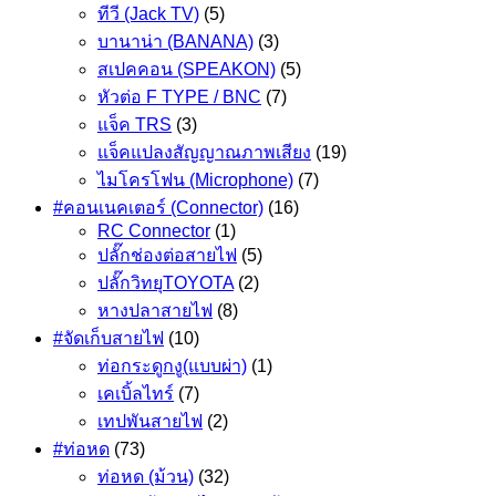
ทีวี (Jack TV)
(5)
บานาน่า (BANANA)
(3)
สเปคคอน (SPEAKON)
(5)
หัวต่อ F TYPE / BNC
(7)
แจ็ค TRS
(3)
แจ็คแปลงสัญญาณภาพเสียง
(19)
ไมโครโฟน (Microphone)
(7)
#คอนเนคเตอร์ (Connector)
(16)
RC Connector
(1)
ปลั๊กช่องต่อสายไฟ
(5)
ปลั๊กวิทยุTOYOTA
(2)
หางปลาสายไฟ
(8)
#จัดเก็บสายไฟ
(10)
ท่อกระดูกงู(แบบผ่า)
(1)
เคเบิ้ลไทร์
(7)
เทปพันสายไฟ
(2)
#ท่อหด
(73)
ท่อหด (ม้วน)
(32)