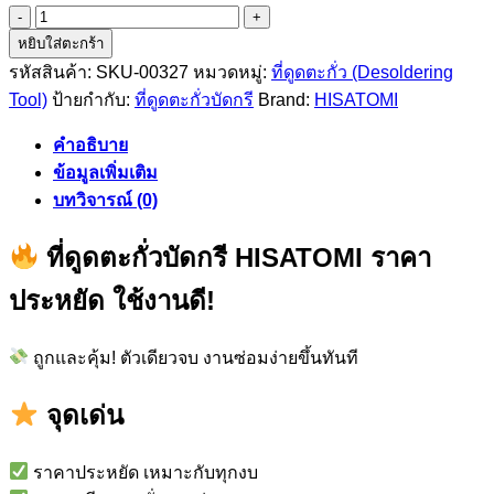
จำนวน
หยิบใส่ตะกร้า
ที่
รหัสสินค้า:
SKU-00327
หมวดหมู่:
ที่ดูดตะกั่ว (Desoldering
ดูด
Tool)
ป้ายกำกับ:
ที่ดูดตะกั่วบัดกรี
Brand:
HISATOMI
ตะกั่ว
บัดกรี
คำอธิบาย
HISATOMI
ข้อมูลเพิ่มเติม
ชิ้น
บทวิจารณ์ (0)
ที่ดูดตะกั่วบัดกรี HISATOMI ราคา
ประหยัด ใช้งานดี!
ถูกและคุ้ม! ตัวเดียวจบ งานซ่อมง่ายขึ้นทันที
จุดเด่น
ราคาประหยัด เหมาะกับทุกงบ