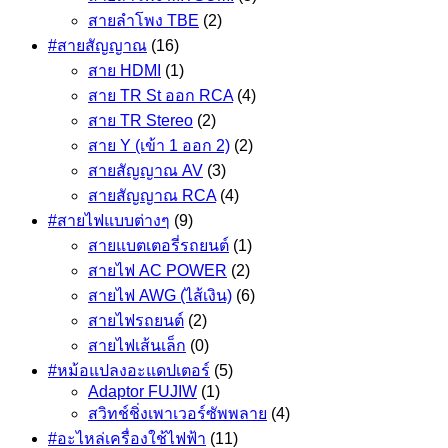
สายลำโพง TBE
(2)
#สายสัญญาณ
(16)
สาย HDMI
(1)
สาย TR St ออก RCA
(4)
สาย TR Stereo
(2)
สาย Y (เข้า 1 ออก 2)
(2)
สายสัญญาณ AV
(3)
สายสัญญาณ RCA
(4)
#สายไฟแบบต่างๆ
(9)
สายแบตเตอรี่รถยนต์
(1)
สายไฟ AC POWER
(2)
สายไฟ AWG (ไส้เงิน)
(6)
สายไฟรถยนต์
(2)
สายไฟเส้นเล็ก
(0)
#หม้อแปลงอะแดปเตอร์
(5)
Adaptor FUJIW
(1)
สวิทช์ชิ่งเพาเวอร์ซัพพลาย
(4)
#อะไหล่เครื่องใช้ไฟฟ้า
(11)