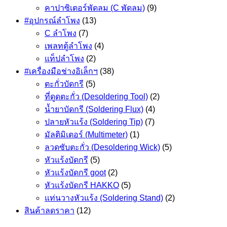
คาปาซิเตอร์พัดลม (C พัดลม)
(9)
#อุปกรณ์ลำโพง
(13)
C ลำโพง
(7)
เพลทตู้ลำโพง
(4)
แท็ปลำโพง
(2)
#เครื่องมือช่างอิเล็กฯ
(38)
ตะกั่วบัดกรี
(5)
ที่ดูดตะกั่ว (Desoldering Tool)
(2)
น้ำยาบัดกรี (Soldering Flux)
(4)
ปลายหัวแร้ง (Soldering Tip)
(7)
มัลติมิเตอร์ (Multimeter)
(1)
ลวดซับตะกั่ว (Desoldering Wick)
(5)
หัวแร้งบัดกรี
(5)
หัวแร้งบัดกรี goot
(2)
หัวแร้งบัดกรี HAKKO
(5)
แท่นวางหัวแร้ง (Soldering Stand)
(2)
สินค้าลดราคา
(12)