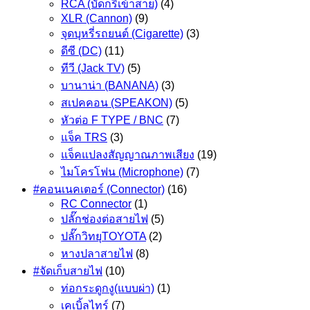
RCA (บัดกรีเข้าสาย)
(4)
XLR (Cannon)
(9)
จุดบุหรี่รถยนต์ (Cigarette)
(3)
ดีซี (DC)
(11)
ทีวี (Jack TV)
(5)
บานาน่า (BANANA)
(3)
สเปคคอน (SPEAKON)
(5)
หัวต่อ F TYPE / BNC
(7)
แจ็ค TRS
(3)
แจ็คแปลงสัญญาณภาพเสียง
(19)
ไมโครโฟน (Microphone)
(7)
#คอนเนคเตอร์ (Connector)
(16)
RC Connector
(1)
ปลั๊กช่องต่อสายไฟ
(5)
ปลั๊กวิทยุTOYOTA
(2)
หางปลาสายไฟ
(8)
#จัดเก็บสายไฟ
(10)
ท่อกระดูกงู(แบบผ่า)
(1)
เคเบิ้ลไทร์
(7)