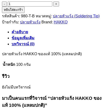
จำนวน
หยิบใส่ตะกร้า
ปลาย
รหัสสินค้า:
980-T-B
หมวดหมู่:
ปลายหัวแร้ง (Soldering Tip)
หัว
ป้ายกำกับ:
ปลายหัวแร้ง
Brand:
HAKKO
แร้ง
HAKKO
คำอธิบาย
ของ
ข้อมูลเพิ่มเติม
แท้
100%
บทวิจารณ์ (0)
(แหลม
ปลายหัวแร้ง HAKKO ของแท้ 100% (แหลมปกติ)
ปกติ)
ชิ้น
น้ำหนัก
100 กรัม
รีวิว
ยังไม่มีบทวิจารณ์
มาเป็นคนแรกที่วิจารณ์ “ปลายหัวแร้ง HAKKO ของ
แท้ 100% (แหลมปกติ)”