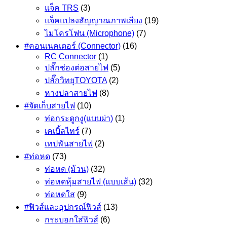
แจ็ค TRS
(3)
แจ็คแปลงสัญญาณภาพเสียง
(19)
ไมโครโฟน (Microphone)
(7)
#คอนเนคเตอร์ (Connector)
(16)
RC Connector
(1)
ปลั๊กช่องต่อสายไฟ
(5)
ปลั๊กวิทยุTOYOTA
(2)
หางปลาสายไฟ
(8)
#จัดเก็บสายไฟ
(10)
ท่อกระดูกงู(แบบผ่า)
(1)
เคเบิ้ลไทร์
(7)
เทปพันสายไฟ
(2)
#ท่อหด
(73)
ท่อหด (ม้วน)
(32)
ท่อหดหุ้มสายไฟ (แบบเส้น)
(32)
ท่อหดใส
(9)
#ฟิวส์และอุปกรณ์ฟิวส์
(13)
กระบอกใส่ฟิวส์
(6)