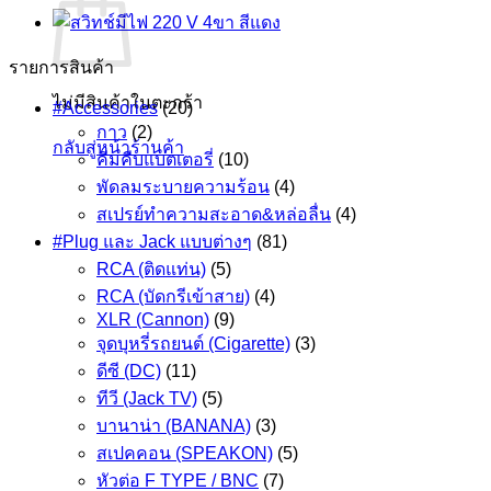
รายการสินค้า
ไม่มีสินค้าในตะกร้า
#Accessories
(20)
กาว
(2)
กลับสู่หน้าร้านค้า
คีมคีบแบตเตอรี่
(10)
พัดลมระบายความร้อน
(4)
สเปรย์ทำความสะอาด&หล่อลื่น
(4)
#Plug และ Jack แบบต่างๆ
(81)
RCA (ติดแท่น)
(5)
RCA (บัดกรีเข้าสาย)
(4)
XLR (Cannon)
(9)
จุดบุหรี่รถยนต์ (Cigarette)
(3)
ดีซี (DC)
(11)
ทีวี (Jack TV)
(5)
บานาน่า (BANANA)
(3)
สเปคคอน (SPEAKON)
(5)
หัวต่อ F TYPE / BNC
(7)