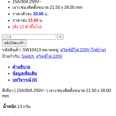
15A/30A 250V~
เจาะช่องติตดั้งขนาด 21.50 x 28.00 mm
ราคาตัวละ
20.00
บ.
ราคาส่ง
15.00
บ.
(สั่ง 12 ตัวขึ้นไป)
จำนวน
หยิบใส่ตะกร้า
ส
รหัสสินค้า:
SW10413
หมวดหมู่:
สวิทช์มีไฟ 220V (ไฟบ้าน)
วิ
ป้ายกำกับ:
Switch
,
สวิทช์ไฟ 220V
ทช์
มีไฟ
คำอธิบาย
220
V
ข้อมูลเพิ่มเติม
4ขา
บทวิจารณ์ (0)
สี
สีเขียว | 15A/30A 250V~ | เจาะช่องติตดั้งขนาด 21.50 x 28.00
เขียว
mm
ชิ้น
น้ำหนัก
13 กรัม