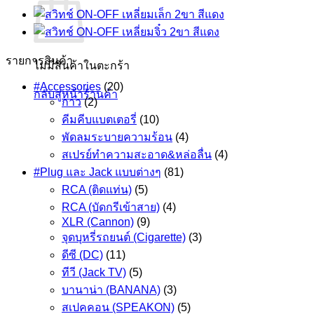
รายการสินค้า
ไม่มีสินค้าในตะกร้า
#Accessories
(20)
กลับสู่หน้าร้านค้า
กาว
(2)
คีมคีบแบตเตอรี่
(10)
พัดลมระบายความร้อน
(4)
สเปรย์ทำความสะอาด&หล่อลื่น
(4)
#Plug และ Jack แบบต่างๆ
(81)
RCA (ติดแท่น)
(5)
RCA (บัดกรีเข้าสาย)
(4)
XLR (Cannon)
(9)
จุดบุหรี่รถยนต์ (Cigarette)
(3)
ดีซี (DC)
(11)
ทีวี (Jack TV)
(5)
บานาน่า (BANANA)
(3)
สเปคคอน (SPEAKON)
(5)