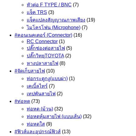
หัวต่อ F TYPE / BNC
(7)
แจ็ค TRS
(3)
แจ็คแปลงสัญญาณภาพเสียง
(19)
ไมโครโฟน (Microphone)
(7)
#คอนเนคเตอร์ (Connector)
(16)
RC Connector
(1)
ปลั๊กช่องต่อสายไฟ
(5)
ปลั๊กวิทยุTOYOTA
(2)
หางปลาสายไฟ
(8)
#จัดเก็บสายไฟ
(10)
ท่อกระดูกงู(แบบผ่า)
(1)
เคเบิ้ลไทร์
(7)
เทปพันสายไฟ
(2)
#ท่อหด
(73)
ท่อหด (ม้วน)
(32)
ท่อหดหุ้มสายไฟ (แบบเส้น)
(32)
ท่อหดใส
(9)
#ฟิวส์และอุปกรณ์ฟิวส์
(13)