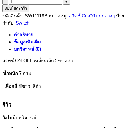
จำนวน
หยิบใส่ตะกร้า
ส
รหัสสินค้า:
SW11118B
หมวดหมู่:
สวิทช์ On-Off แบบต่างๆ
ป้าย
วิ
กำกับ:
Switch
ทช์
ON-
OFF
คำอธิบาย
เหลี่ยม
ข้อมูลเพิ่มเติม
เล็ก
บทวิจารณ์ (0)
2ขา
สวิทช์ ON-OFF เหลี่ยมเล็ก 2ขา สีดำ
สีดำ
ชิ้น
น้ำหนัก
7 กรัม
เลือกสี
สีขาว, สีดำ
รีวิว
ยังไม่มีบทวิจารณ์