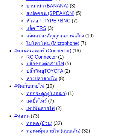
บานาน่า (BANANA)
(3)
สเปคคอน (SPEAKON)
(5)
หัวต่อ F TYPE / BNC
(7)
แจ็ค TRS
(3)
แจ็คแปลงสัญญาณภาพเสียง
(19)
ไมโครโฟน (Microphone)
(7)
#คอนเนคเตอร์ (Connector)
(16)
RC Connector
(1)
ปลั๊กช่องต่อสายไฟ
(5)
ปลั๊กวิทยุTOYOTA
(2)
หางปลาสายไฟ
(8)
#จัดเก็บสายไฟ
(10)
ท่อกระดูกงู(แบบผ่า)
(1)
เคเบิ้ลไทร์
(7)
เทปพันสายไฟ
(2)
#ท่อหด
(73)
ท่อหด (ม้วน)
(32)
ท่อหดหุ้มสายไฟ (แบบเส้น)
(32)