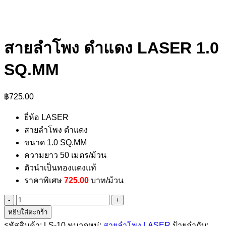
สายลำโพง ดำแดง LASER 1.0
SQ.MM
฿
725.00
ยี่ห้อ LASER
สายลำโพง ดำแดง
ขนาด 1.0 SQ.MM
ความยาว 50 เมตร/ม้วน
ตัวนำเป็นทองแดงแท้
ราคาพิเศษ
725.00
บาท/ม้วน
จำนวน
หยิบใส่ตะกร้า
สาย
รหัสสินค้า:
LS-10
หมวดหมู่:
สายลำโพง LASER
ป้ายกำกับ:
ลำโพง