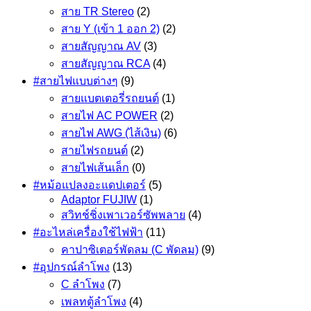
สาย TR Stereo
(2)
สาย Y (เข้า 1 ออก 2)
(2)
สายสัญญาณ AV
(3)
สายสัญญาณ RCA
(4)
#สายไฟแบบต่างๆ
(9)
สายแบตเตอรี่รถยนต์
(1)
สายไฟ AC POWER
(2)
สายไฟ AWG (ไส้เงิน)
(6)
สายไฟรถยนต์
(2)
สายไฟเส้นเล็ก
(0)
#หม้อแปลงอะแดปเตอร์
(5)
Adaptor FUJIW
(1)
สวิทช์ชิ่งเพาเวอร์ซัพพลาย
(4)
#อะไหล่เครื่องใช้ไฟฟ้า
(11)
คาปาซิเตอร์พัดลม (C พัดลม)
(9)
#อุปกรณ์ลำโพง
(13)
C ลำโพง
(7)
เพลทตู้ลำโพง
(4)