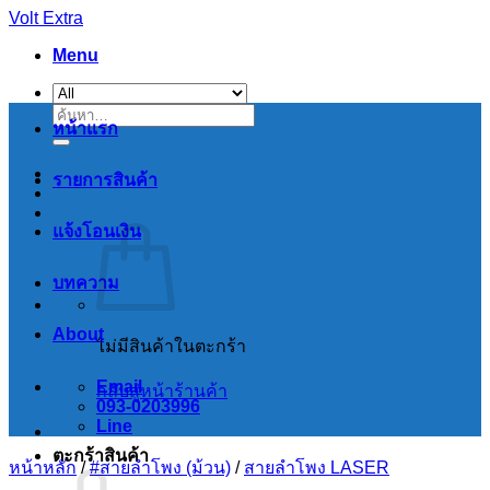
Skip
Volt Extra
to
Menu
content
ค้นหา:
หน้าแรก
รายการสินค้า
แจ้งโอนเงิน
บทความ
About
ไม่มีสินค้าในตะกร้า
Email
กลับสู่หน้าร้านค้า
093-0203996
Line
ตะกร้าสินค้า
หน้าหลัก
/
#สายลำโพง (ม้วน)
/
สายลำโพง LASER