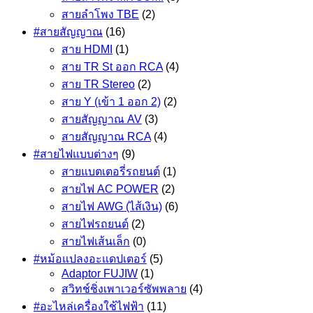
สายลำโพง TBE
(2)
#สายสัญญาณ
(16)
สาย HDMI
(1)
สาย TR St ออก RCA
(4)
สาย TR Stereo
(2)
สาย Y (เข้า 1 ออก 2)
(2)
สายสัญญาณ AV
(3)
สายสัญญาณ RCA
(4)
#สายไฟแบบต่างๆ
(9)
สายแบตเตอรี่รถยนต์
(1)
สายไฟ AC POWER
(2)
สายไฟ AWG (ไส้เงิน)
(6)
สายไฟรถยนต์
(2)
สายไฟเส้นเล็ก
(0)
#หม้อแปลงอะแดปเตอร์
(5)
Adaptor FUJIW
(1)
สวิทช์ชิ่งเพาเวอร์ซัพพลาย
(4)
#อะไหล่เครื่องใช้ไฟฟ้า
(11)