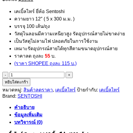
price
price
was:
is:
เคเบิ้ลไทร์ ยี่ห้อ Sentoshi
฿80.00.
฿55.00.
ความยาว 12″ ( 5 x 300 ม.ม. )
บรรจุ 100 เส้น/ถุง
วัสดุไนลอนมีความเหนียวสูง รัดอุปกรณ์สายไม่ขาดง่าย
เป็นวัสดุไม่ลามไฟ ปลอดภัยในการใช้งาน
เหมาะรัดอุปกรณ์สายได้ทุกสีตามขนาดอุปกรณ์สาย
ราคาลด ถุงละ
55
บ.
(ราคา SHOPEE ถุงละ 115 บ.)
จำนวน
หยิบใส่ตะกร้า
เคเบิ้ล
หมวดหมู่:
สินค้าลดราคา
,
เคเบิ้ลไทร์
ป้ายกำกับ:
เคเบิ้ลไทร์
ไทร์
Brand:
SENTOSHI
12
นิ้ว
คำอธิบาย
Sentoshi
ข้อมูลเพิ่มเติม
สีดำ
บทวิจารณ์ (0)
ชิ้น