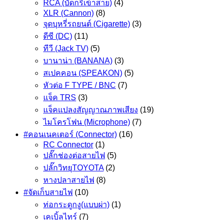
RCA (บัดกรีเข้าสาย)
(4)
XLR (Cannon)
(8)
จุดบุหรี่รถยนต์ (Cigarette)
(3)
ดีซี (DC)
(11)
ทีวี (Jack TV)
(5)
บานาน่า (BANANA)
(3)
สเปคคอน (SPEAKON)
(5)
หัวต่อ F TYPE / BNC
(7)
แจ็ค TRS
(3)
แจ็คแปลงสัญญาณภาพเสียง
(19)
ไมโครโฟน (Microphone)
(7)
#คอนเนคเตอร์ (Connector)
(16)
RC Connector
(1)
ปลั๊กช่องต่อสายไฟ
(5)
ปลั๊กวิทยุTOYOTA
(2)
หางปลาสายไฟ
(8)
#จัดเก็บสายไฟ
(10)
ท่อกระดูกงู(แบบผ่า)
(1)
เคเบิ้ลไทร์
(7)