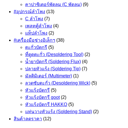
คาปาซิเตอร์พัดลม (C พัดลม)
(9)
#อุปกรณ์ลำโพง
(13)
C ลำโพง
(7)
เพลทตู้ลำโพง
(4)
แท็ปลำโพง
(2)
#เครื่องมือช่างอิเล็กฯ
(38)
ตะกั่วบัดกรี
(5)
ที่ดูดตะกั่ว (Desoldering Tool)
(2)
น้ำยาบัดกรี (Soldering Flux)
(4)
ปลายหัวแร้ง (Soldering Tip)
(7)
มัลติมิเตอร์ (Multimeter)
(1)
ลวดซับตะกั่ว (Desoldering Wick)
(5)
หัวแร้งบัดกรี
(5)
หัวแร้งบัดกรี goot
(2)
หัวแร้งบัดกรี HAKKO
(5)
แท่นวางหัวแร้ง (Soldering Stand)
(2)
สินค้าลดราคา
(12)