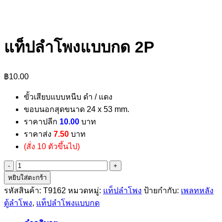
แท็ปลำโพงแบบกด 2P
฿
10.00
ขั้วเสียบแบบหนีบ ดำ / แดง
ขอบนอกสุดขนาด 24 x 53 mm.
ราคาปลีก
10.00
บาท
ราคาส่ง
7.50
บาท
(สั่ง 10 ตัวขึ้นไป)
จำนวน
หยิบใส่ตะกร้า
แท็ป
รหัสสินค้า:
T9162
หมวดหมู่:
แท็ปลำโพง
ป้ายกำกับ:
เพลทหลัง
ลำโพง
ตู้ลำโพง
,
แท็ปลำโพงแบบกด
แบบ
กด