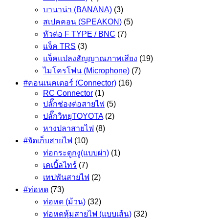
บานาน่า (BANANA)
(3)
สเปคคอน (SPEAKON)
(5)
หัวต่อ F TYPE / BNC
(7)
แจ็ค TRS
(3)
แจ็คแปลงสัญญาณภาพเสียง
(19)
ไมโครโฟน (Microphone)
(7)
#คอนเนคเตอร์ (Connector)
(16)
RC Connector
(1)
ปลั๊กช่องต่อสายไฟ
(5)
ปลั๊กวิทยุTOYOTA
(2)
หางปลาสายไฟ
(8)
#จัดเก็บสายไฟ
(10)
ท่อกระดูกงู(แบบผ่า)
(1)
เคเบิ้ลไทร์
(7)
เทปพันสายไฟ
(2)
#ท่อหด
(73)
ท่อหด (ม้วน)
(32)
ท่อหดหุ้มสายไฟ (แบบเส้น)
(32)