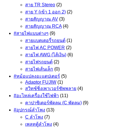
สาย TR Stereo
(2)
สาย Y (เข้า 1 ออก 2)
(2)
สายสัญญาณ AV
(3)
สายสัญญาณ RCA
(4)
#สายไฟแบบต่างๆ
(9)
สายแบตเตอรี่รถยนต์
(1)
สายไฟ AC POWER
(2)
สายไฟ AWG (ไส้เงิน)
(6)
สายไฟรถยนต์
(2)
สายไฟเส้นเล็ก
(0)
#หม้อแปลงอะแดปเตอร์
(5)
Adaptor FUJIW
(1)
สวิทช์ชิ่งเพาเวอร์ซัพพลาย
(4)
#อะไหล่เครื่องใช้ไฟฟ้า
(11)
คาปาซิเตอร์พัดลม (C พัดลม)
(9)
#อุปกรณ์ลำโพง
(13)
C ลำโพง
(7)
เพลทตู้ลำโพง
(4)